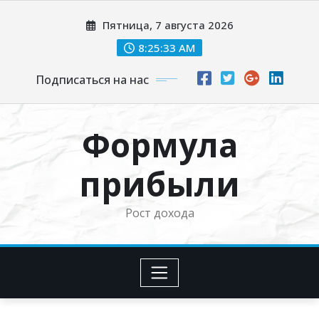
Перейти
Пятница, 7 августа 2026
к
содержимому
8:25:34 AM
Подписаться на нас
Формула
прибыли
Рост дохода