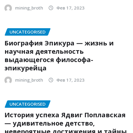
mining_broth
Фев 17, 2023
UNCATEGORISED
Биография Эпикура — жизнь и
научная деятельность
выдающегося философа-
эпикурейца
mining_broth
Фев 17, 2023
UNCATEGORISED
История успеха Ядвиг Поплавская
— удивительное детство,
невероятные достижения и тайны