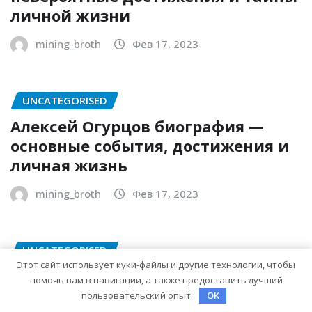
личной жизни
mining_broth
Фев 17, 2023
UNCATEGORISED
Алексей Огурцов биография —
основные события, достижения и
личная жизнь
mining_broth
Фев 17, 2023
UNCATEGORISED
Этот сайт использует куки-файлы и другие технологии, чтобы
Мардан Сергей — жизнь и карьера
помочь вам в навигации, а также предоставить лучший
— биография выдающегося
пользовательский опыт.
OK