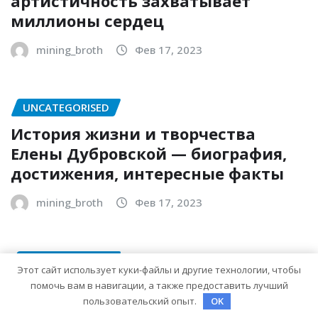
артистичность захватывает
миллионы сердец
mining_broth
Фев 17, 2023
UNCATEGORISED
История жизни и творчества
Елены Дубровской — биография,
достижения, интересные факты
mining_broth
Фев 17, 2023
UNCATEGORISED
Этот сайт использует куки-файлы и другие технологии, чтобы
Аркадий Аверченко биография —
помочь вам в навигации, а также предоставить лучший
пользовательский опыт.
OK
уникальный талант, чье детство,