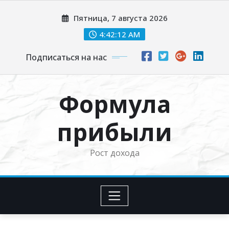
Перейти
Пятница, 7 августа 2026
к
содержимому
4:42:13 AM
Подписаться на нас
Формула
прибыли
Рост дохода