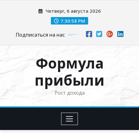
Перейти
Четверг, 6 августа 2026
к
содержимому
7:30:59 PM
Подписаться на нас
Формула
прибыли
Рост дохода