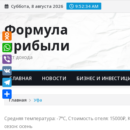
Перейти
Суббота, 8 августа 2026
9:52:35 AM
к
содержимому
Формула
прибыли
Odnoklassniki
WhatsApp
Рост дохода
Viber
ГЛАВНАЯ
НОВОСТИ
БИЗНЕС И ИНВЕСТИЦ
VK
Telegram
Главная
Уфа
Отправить
Средняя температура: -7°C, Стоимость отеля: 15000₽
сезон: осень