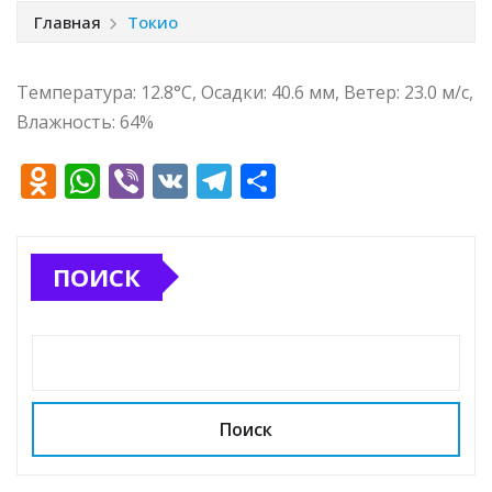
Главная
Токио
Температура: 12.8°C, Осадки: 40.6 мм, Ветер: 23.0 м/с,
Влажность: 64%
O
W
Vi
V
T
О
d
h
b
K
el
т
n
at
e
e
п
ПОИСК
o
s
r
g
р
kl
A
ra
а
a
p
m
в
ss
p
и
ni
т
Поиск
ki
ь