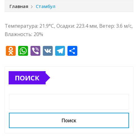
Главная
Стамбул
Температура: 21.9°C, Осадки: 223.4 мм, Ветер: 3.6 м/с,
Влажность: 20%
O
W
Vi
V
T
О
d
h
b
K
el
т
n
at
e
e
п
ПОИСК
o
s
r
g
р
kl
A
ra
а
a
p
m
в
ss
p
и
ni
т
Поиск
ki
ь