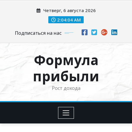
Перейти
Четверг, 6 августа 2026
к
содержимому
2:04:04 AM
Подписаться на нас
Формула
прибыли
Рост дохода