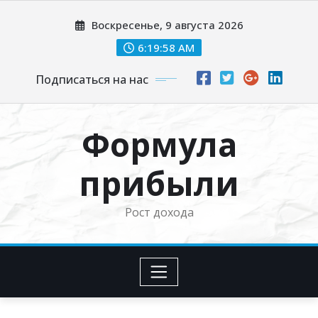
Перейти
Воскресенье, 9 августа 2026
к
содержимому
6:19:59 AM
Подписаться на нас
Формула
прибыли
Рост дохода