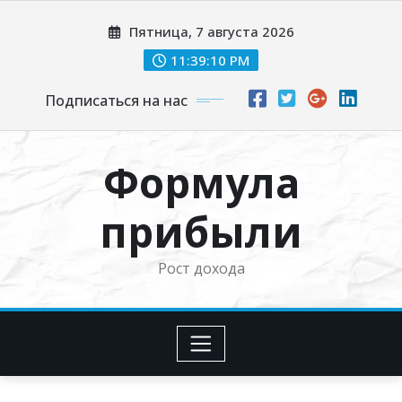
Перейти
Пятница, 7 августа 2026
к
содержимому
11:39:11 PM
Подписаться на нас
Формула
прибыли
Рост дохода