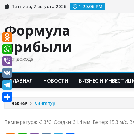
Перейти
Пятница, 7 августа 2026
1:20:07 PM
к
содержимому
Формула
прибыли
Odnoklassniki
WhatsApp
Рост дохода
Viber
ГЛАВНАЯ
НОВОСТИ
БИЗНЕС И ИНВЕСТИЦ
VK
Telegram
Главная
Сингапур
Отправить
Температура: -3.3°C, Осадки: 31.4 мм, Ветер: 15.3 м/с, 