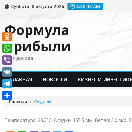
Перейти
Суббота, 8 августа 2026
3:30:44 AM
к
содержимому
Формула
прибыли
Odnoklassniki
WhatsApp
Рост дохода
Viber
ГЛАВНАЯ
НОВОСТИ
БИЗНЕС И ИНВЕСТИЦ
VK
Telegram
Главная
Сидней
Отправить
Температура: 20.3°C, Осадки: 155.5 мм, Ветер: 3.0 м/с,