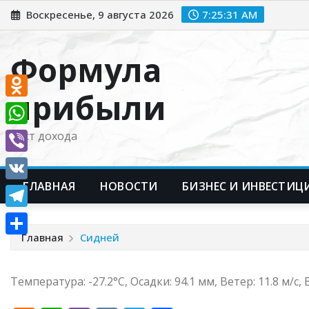
Перейти
Воскресенье, 9 августа 2026
7:25:32 AM
к
содержимому
Формула
прибыли
Odnoklassniki
WhatsApp
Рост дохода
Viber
ГЛАВНАЯ
НОВОСТИ
БИЗНЕС И ИНВЕСТИЦ
VK
Telegram
Главная
Сидней
Отправить
Температура: -27.2°C, Осадки: 94.1 мм, Ветер: 11.8 м/с,