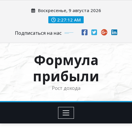
Перейти
Воскресенье, 9 августа 2026
к
содержимому
2:27:13 AM
Подписаться на нас
Формула
прибыли
Рост дохода