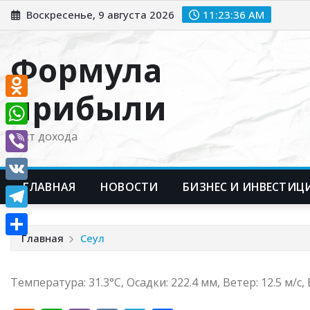
Перейти
Воскресенье, 9 августа 2026
11:23:37 AM
к
содержимому
Формула
прибыли
Odnoklassniki
WhatsApp
Рост дохода
Viber
ГЛАВНАЯ
НОВОСТИ
БИЗНЕС И ИНВЕСТИЦ
VK
Telegram
Главная
Сеул
Отправить
Температура: 31.3°C, Осадки: 222.4 мм, Ветер: 12.5 м/с