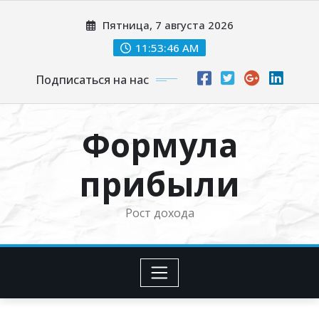
Перейти
Пятница, 7 августа 2026
к
содержимому
11:53:46 AM
Подписаться на нас
Формула
прибыли
Рост дохода