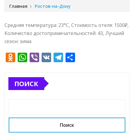
Главная
Ростов-на-Дону
Средняя температура: 23°C, Стоимость отеля: 1500₽,
Количество достопримечательностей: 43, Лучший
сезон: зима
O
W
Vi
V
T
О
d
h
b
K
el
т
n
at
e
e
п
ПОИСК
o
s
r
g
р
kl
A
ra
а
a
p
m
в
ss
p
и
ni
т
Поиск
ki
ь