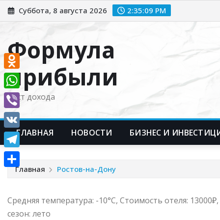
Перейти
Суббота, 8 августа 2026
2:35:10 PM
к
содержимому
Формула
прибыли
Odnoklassniki
WhatsApp
Рост дохода
Viber
ГЛАВНАЯ
НОВОСТИ
БИЗНЕС И ИНВЕСТИЦ
VK
Telegram
Главная
Ростов-на-Дону
Отправить
Средняя температура: -10°C, Стоимость отеля: 13000
сезон: лето