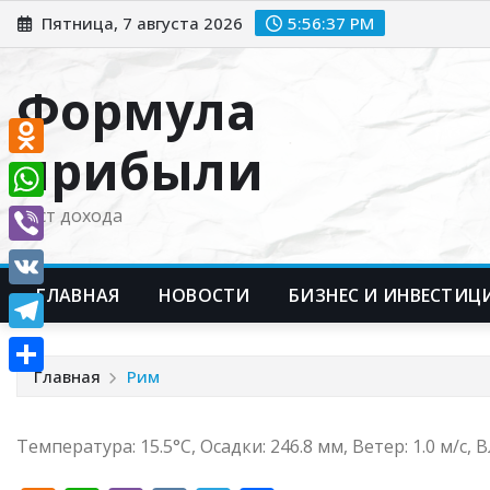
Перейти
Пятница, 7 августа 2026
5:56:38 PM
к
содержимому
Формула
прибыли
Odnoklassniki
WhatsApp
Рост дохода
Viber
ГЛАВНАЯ
НОВОСТИ
БИЗНЕС И ИНВЕСТИЦ
VK
Telegram
Главная
Рим
Отправить
Температура: 15.5°C, Осадки: 246.8 мм, Ветер: 1.0 м/с,