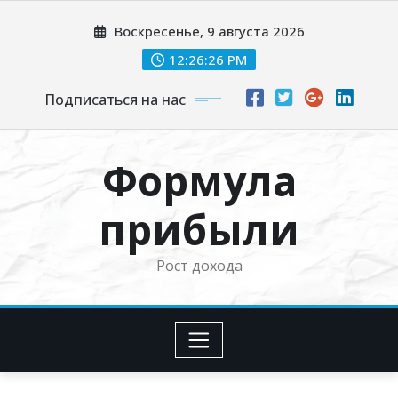
Перейти
Воскресенье, 9 августа 2026
к
содержимому
12:26:27 PM
Подписаться на нас
Формула
прибыли
Рост дохода