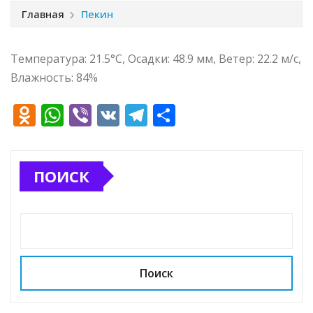
Главная
Пекин
Температура: 21.5°C, Осадки: 48.9 мм, Ветер: 22.2 м/с,
Влажность: 84%
O
W
Vi
V
T
О
d
h
b
K
el
т
n
at
e
e
п
ПОИСК
o
s
r
g
р
kl
A
ra
а
a
p
m
в
ss
p
и
ni
т
Поиск
ki
ь