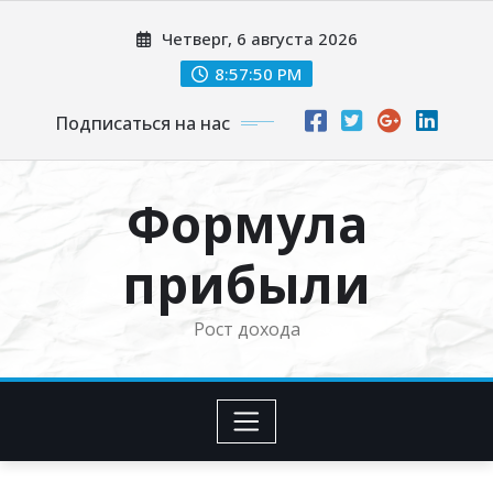
Перейти
Четверг, 6 августа 2026
к
содержимому
8:57:51 PM
Подписаться на нас
Формула
прибыли
Рост дохода