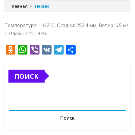
Главная
Пекин
Температура: -16.2°C, Осадки: 252.4 мм, Ветер: 6.5 м/
с, Влажность: 93%
O
W
Vi
V
T
О
d
h
b
K
el
т
n
at
e
e
п
ПОИСК
o
s
r
g
р
kl
A
ra
а
a
p
m
в
ss
p
и
ni
т
Поиск
ki
ь