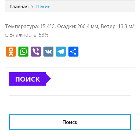
Главная
Пекин
Температура: 15.4°C, Осадки: 266.4 мм, Ветер: 13.3 м/
с, Влажность: 53%
O
W
Vi
V
T
О
d
h
b
K
el
т
n
at
e
e
п
ПОИСК
o
s
r
g
р
kl
A
ra
а
a
p
m
в
ss
p
и
ni
т
Поиск
ki
ь