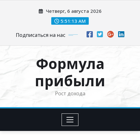
Перейти
Четверг, 6 августа 2026
к
содержимому
5:51:14 AM
Подписаться на нас
Формула
прибыли
Рост дохода