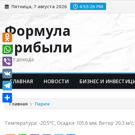
Перейти
Пятница, 7 августа 2026
4:53:27 PM
к
содержимому
Формула
прибыли
Odnoklassniki
WhatsApp
Рост дохода
Viber
ГЛАВНАЯ
НОВОСТИ
БИЗНЕС И ИНВЕСТИЦ
VK
Telegram
Главная
Париж
Отправить
Температура: -20.5°C, Осадки: 105.6 мм, Ветер: 20.3 м/