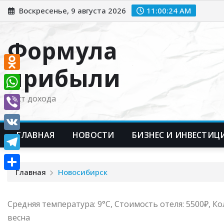
Перейти
Воскресенье, 9 августа 2026
11:00:25 AM
к
содержимому
Формула
прибыли
Odnoklassniki
WhatsApp
Рост дохода
Viber
ГЛАВНАЯ
НОВОСТИ
БИЗНЕС И ИНВЕСТИЦ
VK
Telegram
Главная
Новосибирск
Отправить
Средняя температура: 9°C, Стоимость отеля: 5500₽, К
весна