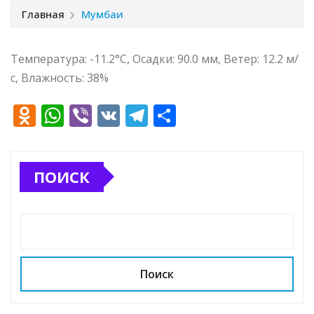
Главная
Мумбаи
Температура: -11.2°C, Осадки: 90.0 мм, Ветер: 12.2 м/
с, Влажность: 38%
O
W
Vi
V
T
О
d
h
b
K
el
т
n
at
e
e
п
ПОИСК
o
s
r
g
р
kl
A
ra
а
a
p
m
в
ss
p
и
ni
т
Поиск
ki
ь