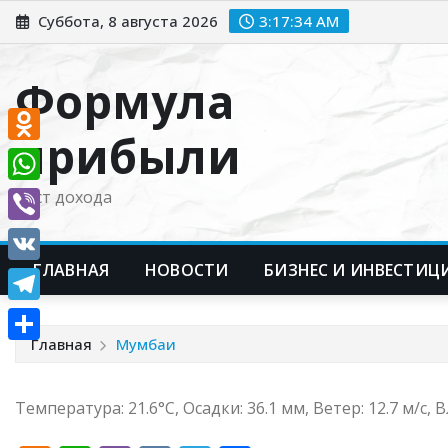
Перейти
Суббота, 8 августа 2026
3:17:35 AM
к
содержимому
Формула
прибыли
Odnoklassniki
WhatsApp
Рост дохода
Viber
ГЛАВНАЯ
НОВОСТИ
БИЗНЕС И ИНВЕСТИЦ
VK
Telegram
Главная
Мумбаи
Отправить
Температура: 21.6°C, Осадки: 36.1 мм, Ветер: 12.7 м/с,