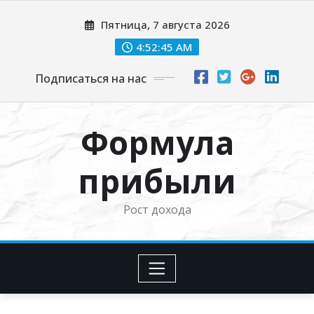
Перейти
Пятница, 7 августа 2026
к
содержимому
4:52:46 AM
Подписаться на нас
Формула
прибыли
Рост дохода