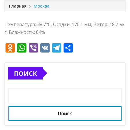
Главная
Москва
Температура: 38.7°C, Осадки: 170.1 мм, Ветер: 18.7 м/
с, Влажность: 64%
O
W
Vi
V
T
О
d
h
b
K
el
т
n
at
e
e
п
ПОИСК
o
s
r
g
р
kl
A
ra
а
a
p
m
в
ss
p
и
ni
т
Поиск
ki
ь