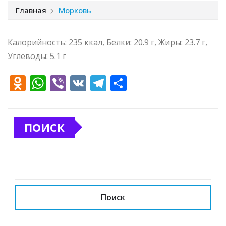
Главная
Морковь
Калорийность: 235 ккал, Белки: 20.9 г, Жиры: 23.7 г,
Углеводы: 5.1 г
O
W
Vi
V
T
О
d
h
b
K
el
т
n
at
e
e
п
ПОИСК
o
s
r
g
р
kl
A
ra
а
a
p
m
в
ss
p
и
ni
т
Поиск
ki
ь