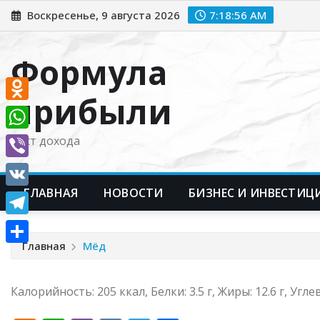
Перейти
Воскресенье, 9 августа 2026
7:18:57 AM
к
содержимому
Формула
прибыли
Odnoklassniki
WhatsApp
Рост дохода
Viber
ГЛАВНАЯ
НОВОСТИ
БИЗНЕС И ИНВЕСТИЦ
VK
Telegram
Главная
Мёд
Отправить
Калорийность: 205 ккал, Белки: 3.5 г, Жиры: 12.6 г, Углев