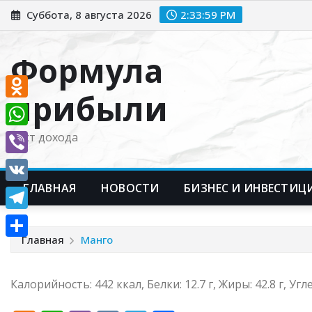
Перейти
Суббота, 8 августа 2026
2:34:00 PM
к
содержимому
Формула
прибыли
Odnoklassniki
WhatsApp
Рост дохода
Viber
ГЛАВНАЯ
НОВОСТИ
БИЗНЕС И ИНВЕСТИЦ
VK
Telegram
Главная
Манго
Отправить
Калорийность: 442 ккал, Белки: 12.7 г, Жиры: 42.8 г, Угл