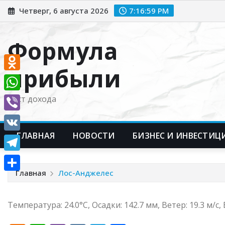
Перейти
Четверг, 6 августа 2026
7:17:00 PM
к
содержимому
Формула
прибыли
Odnoklassniki
WhatsApp
Рост дохода
Viber
ГЛАВНАЯ
НОВОСТИ
БИЗНЕС И ИНВЕСТИЦ
VK
Telegram
Главная
Лос-Анджелес
Отправить
Температура: 24.0°C, Осадки: 142.7 мм, Ветер: 19.3 м/с