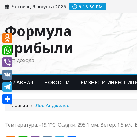
Перейти
Четверг, 6 августа 2026
9:18:31 PM
к
содержимому
Формула
прибыли
Odnoklassniki
WhatsApp
Рост дохода
Viber
ГЛАВНАЯ
НОВОСТИ
БИЗНЕС И ИНВЕСТИЦ
VK
Telegram
Главная
Лос-Анджелес
Отправить
Температура: -19.1°C, Осадки: 295.1 мм, Ветер: 1.5 м/с,