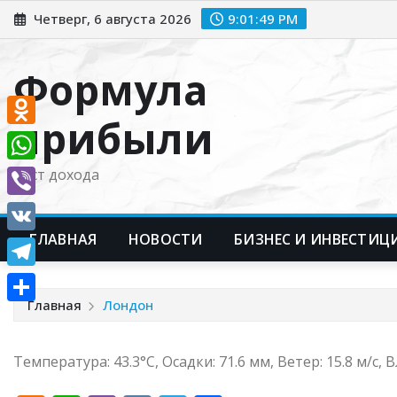
Перейти
Четверг, 6 августа 2026
9:01:50 PM
к
содержимому
Формула
прибыли
Odnoklassniki
WhatsApp
Рост дохода
Viber
ГЛАВНАЯ
НОВОСТИ
БИЗНЕС И ИНВЕСТИЦ
VK
Telegram
Главная
Лондон
Отправить
Температура: 43.3°C, Осадки: 71.6 мм, Ветер: 15.8 м/с,