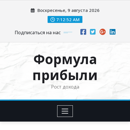
Перейти
Воскресенье, 9 августа 2026
к
содержимому
7:12:53 AM
Подписаться на нас
Формула
прибыли
Рост дохода