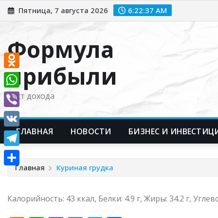
Перейти
Пятница, 7 августа 2026
6:22:38 AM
к
содержимому
Формула
прибыли
Odnoklassniki
WhatsApp
Рост дохода
Viber
ГЛАВНАЯ
НОВОСТИ
БИЗНЕС И ИНВЕСТИЦ
VK
Telegram
Главная
Куриная грудка
Отправить
Калорийность: 43 ккал, Белки: 4.9 г, Жиры: 34.2 г, Углево