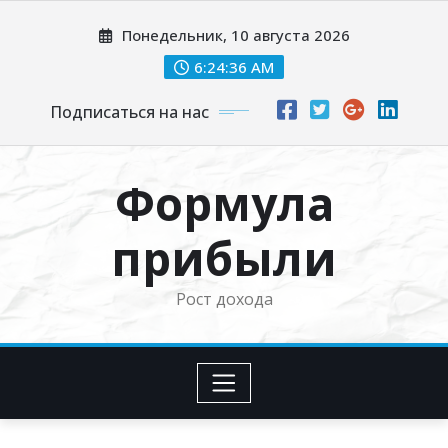
Перейти
Понедельник, 10 августа 2026
к
содержимому
6:24:37 AM
Подписаться на нас
Формула
прибыли
Рост дохода