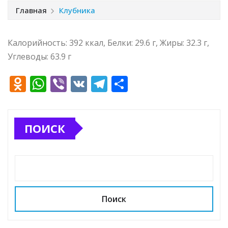
Главная
Клубника
Калорийность: 392 ккал, Белки: 29.6 г, Жиры: 32.3 г,
Углеводы: 63.9 г
O
W
Vi
V
T
О
d
h
b
K
el
т
n
at
e
e
п
ПОИСК
o
s
r
g
р
kl
A
ra
а
a
p
m
в
ss
p
и
ni
т
Поиск
ki
ь