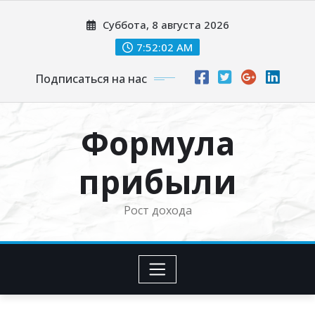
Перейти
Суббота, 8 августа 2026
к
содержимому
7:52:03 AM
Подписаться на нас
Формула
прибыли
Рост дохода