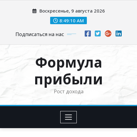
Перейти
Воскресенье, 9 августа 2026
к
содержимому
8:49:11 AM
Подписаться на нас
Формула
прибыли
Рост дохода