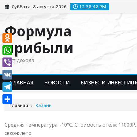
Перейти
Суббота, 8 августа 2026
12:38:43 PM
к
содержимому
Формула
прибыли
Odnoklassniki
WhatsApp
Рост дохода
Viber
ГЛАВНАЯ
НОВОСТИ
БИЗНЕС И ИНВЕСТИЦ
VK
Telegram
Главная
Казань
Отправить
Средняя температура: -10°C, Стоимость отеля: 11000
сезон: лето