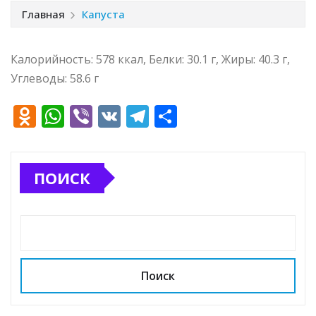
Главная
Капуста
Калорийность: 578 ккал, Белки: 30.1 г, Жиры: 40.3 г,
Углеводы: 58.6 г
O
W
Vi
V
T
О
d
h
b
K
el
т
n
at
e
e
п
ПОИСК
o
s
r
g
р
kl
A
ra
а
a
p
m
в
ss
p
и
ni
т
Поиск
ki
ь