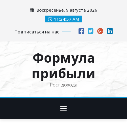
Перейти
Воскресенье, 9 августа 2026
к
содержимому
11:24:57 AM
Подписаться на нас
Формула
прибыли
Рост дохода