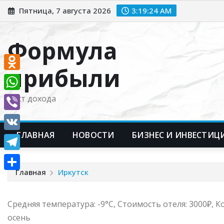
Перейти
Пятница, 7 августа 2026
3:19:25 AM
к
содержимому
Формула
прибыли
Odnoklassniki
WhatsApp
Рост дохода
Viber
ГЛАВНАЯ
НОВОСТИ
БИЗНЕС И ИНВЕСТИЦ
VK
Telegram
Главная
Иркутск
Отправить
Средняя температура: -9°C, Стоимость отеля: 3000₽, 
осень