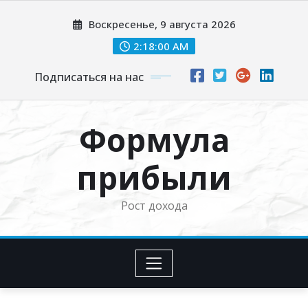
Перейти
Воскресенье, 9 августа 2026
к
содержимому
2:18:01 AM
Подписаться на нас
Формула
прибыли
Рост дохода