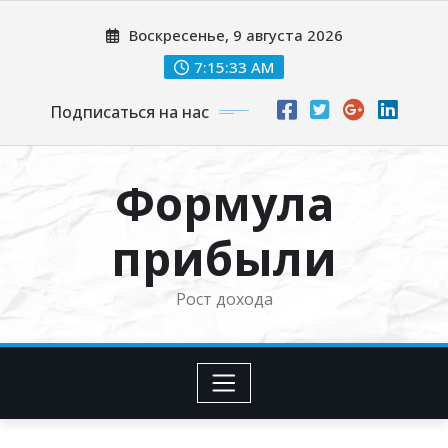
Перейти
Воскресенье, 9 августа 2026
к
содержимому
7:15:34 AM
Подписаться на нас
Формула
прибыли
Рост дохода