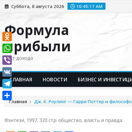
Перейти
Суббота, 8 августа 2026
10:45:18 AM
к
содержимому
Формула
прибыли
Odnoklassniki
WhatsApp
Рост дохода
Viber
ГЛАВНАЯ
НОВОСТИ
БИЗНЕС И ИНВЕСТИЦ
VK
Telegram
Главная
Дж. К. Роулинг — Гарри Поттер и философ
Отправить
Фэнтези, 1997, 320 стр. общество, власть и правда