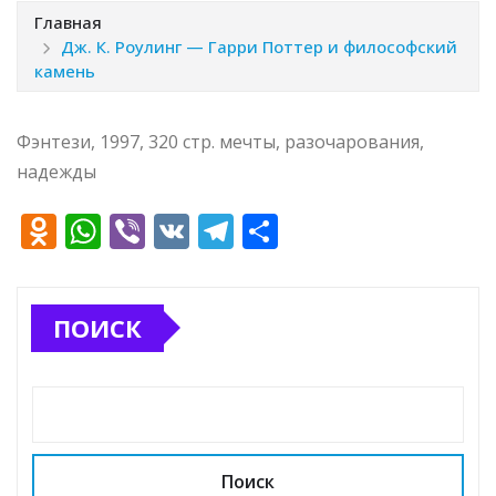
Главная
Дж. К. Роулинг — Гарри Поттер и философский
камень
Фэнтези, 1997, 320 стр. мечты, разочарования,
надежды
O
W
Vi
V
T
О
d
h
b
K
el
т
n
at
e
e
п
ПОИСК
o
s
r
g
р
kl
A
ra
а
a
p
m
в
ss
p
и
ni
т
Поиск