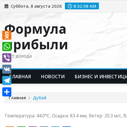
Перейти
Суббота, 8 августа 2026
8:32:09 AM
к
содержимому
Формула
прибыли
Odnoklassniki
WhatsApp
Рост дохода
Viber
ГЛАВНАЯ
НОВОСТИ
БИЗНЕС И ИНВЕСТИЦ
VK
Telegram
Главная
Дубай
Отправить
Температура: 44.0°C, Осадки: 83.4 мм, Ветер: 20.3 м/с,