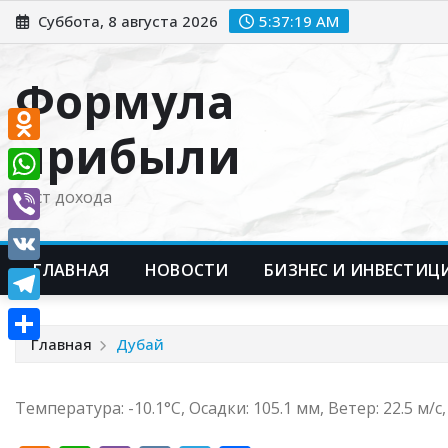
Перейти
Суббота, 8 августа 2026
5:37:20 AM
к
содержимому
Формула
прибыли
Odnoklassniki
WhatsApp
Рост дохода
Viber
ГЛАВНАЯ
НОВОСТИ
БИЗНЕС И ИНВЕСТИЦ
VK
Telegram
Главная
Дубай
Отправить
Температура: -10.1°C, Осадки: 105.1 мм, Ветер: 22.5 м/