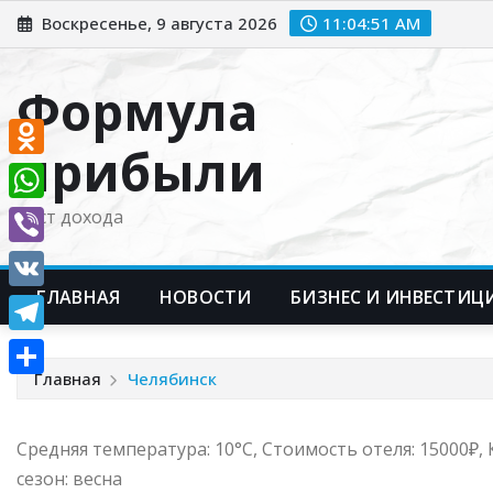
Перейти
Воскресенье, 9 августа 2026
11:04:52 AM
к
содержимому
Формула
прибыли
Odnoklassniki
WhatsApp
Рост дохода
Viber
ГЛАВНАЯ
НОВОСТИ
БИЗНЕС И ИНВЕСТИЦ
VK
Telegram
Главная
Челябинск
Отправить
Средняя температура: 10°C, Стоимость отеля: 15000₽
сезон: весна