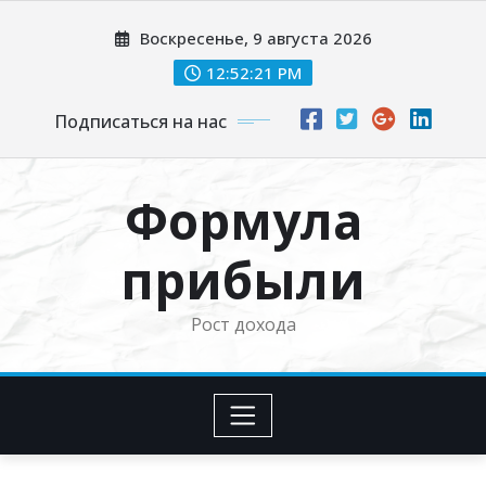
Перейти
Воскресенье, 9 августа 2026
к
содержимому
12:52:22 PM
Подписаться на нас
Формула
прибыли
Рост дохода