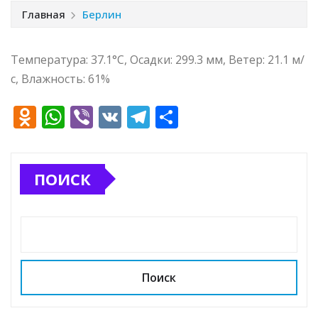
Главная
Берлин
Температура: 37.1°C, Осадки: 299.3 мм, Ветер: 21.1 м/
с, Влажность: 61%
O
W
Vi
V
T
О
d
h
b
K
el
т
n
at
e
e
п
ПОИСК
o
s
r
g
р
kl
A
ra
а
a
p
m
в
ss
p
и
ni
т
Поиск
ki
ь